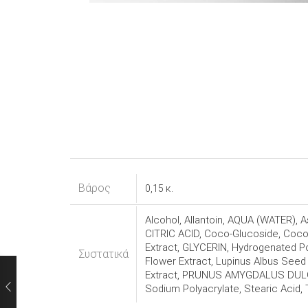
Βάρος
0,15 κ.
Alcohol, Allantoin, AQUA (WATER), A
CITRIC ACID, Coco-Glucoside, Coconu
Extract, GLYCERIN, Hydrogenated Po
Συστατικά
Flower Extract, Lupinus Albus See
Extract, PRUNUS AMYGDALUS DULCIS
Sodium Polyacrylate, Stearic Aci