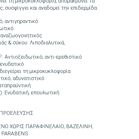
ει τη μικροκυκλοφορία, απομακρύνει τα
, συσφίγγει και αναδομεί την επιδερμίδα.
ό, αντιγηραντικό
νωτικό
, αναζωογονητικός
ς & σύκου: Λιποδιαλυτικά,
: Αντιοξειδωτικό, αντι-ερεθιστικό
 ενυδατικό
 διεγείρει τη μικροκυκλοφορία
τικό, αδυνατιστικό
αταπραϋντική
): Ενυδατική, επουλωτική
 ΠΡΟΕΛΕΥΣΗΣ
Ο ΧΩΡΙΣ ΠΑΡΑΦΙΝΕΛΑΙΟ, ΒΑΖΕΛΙΝΗ,
 PARABENS