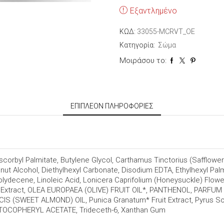
Εξαντλημένο
ΚΩΔ:
33055-MCRVT_OE
Κατηγορία:
Σώμα
Μοιράσου το:
ΕΠΙΠΛΈΟΝ ΠΛΗΡΟΦΟΡΊΕΣ
scorbyl Palmitate, Butylene Glycol, Carthamus Tinctorius (Safflower)
t Alcohol, Diethylhexyl Carbonate, Disodium EDTA, Ethylhexyl Palmit
lydecene, Linoleic Acid, Lonicera Caprifolium (Honeysuckle) Flowe
d Extract, OLEA EUROPAEA (OLIVE) FRUIT OIL*, PANTHENOL, PARFUM
 (SWEET ALMOND) OIL, Punica Granatum* Fruit Extract, Pyrus Sorb
d, TOCOPHERYL ACETATE, Trideceth-6, Xanthan Gum