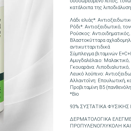
συσσωρευμένο λίπος, τονών
κατάλοιπα της λιποδιάλυσης
Λάδι ελιάς*: Αντιοξειδωτικ
Ρόδι*: Αντιοξειδωτικό, το
Ρούσκος: Αντιοιδηματικός
Βλαστοκύτταρα αχλαδομηλιά
αντικυτταριτιδικά
Σύμπλεγμα βιταμινών E+C+F
Αμυγδαλέλαιο: Μαλακτικό,
Γκουαράνα: Λιποδιαλυτικό,
Λευκό λούπινο: Αντιοξειδω
Αλλαντοΐνη: Επουλωτική, κ
Προβιταμίνη Β5 (πανθενόλη
*Bio
93% ΣΥΣΤΑΤΙΚΑ ΦΥΣΙΚΗΣ
ΔΕΡΜΑΤΟΛΟΓΙΚΑ ΕΛΕΓΜΕΝ
ΠΡΟΠΥΛΕΝΟΓΛΥΚΟΛΗ ΚΑΙ