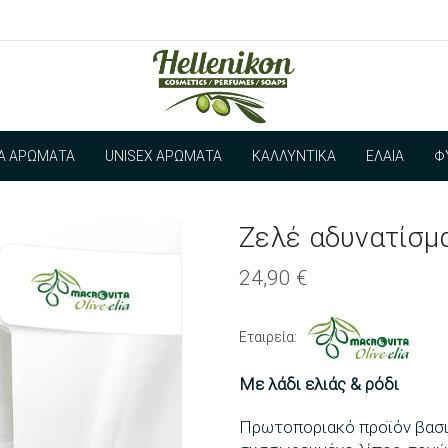
ΊΑ ΑΡΏΜΑΤΑ
UNISEX ΑΡΏΜΑΤΑ
ΚΑΛΛΥΝΤΙΚΆ
ΈΛΑΙΑ
Φ
Ζελέ αδυνατίσμ
24,90
€
Εταιρεία:
Με λάδι ελιάς & ρόδι
Πρωτοποριακό προϊόν βασι