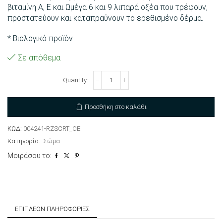
βιταμίνη Α, Ε και Ωμέγα 6 και 9 λιπαρά οξέα που τρέφουν,
προστατεύουν και καταπραΰνουν το ερεθισμένο δέρμα.
* Βιολογικό προϊόν
Σε απόθεμα
Βούτυρο
σώματος
με
λάδι
Προσθήκη στο καλάθι
αργκάν
ποσότητα
ΚΩΔ:
004241-RZSCRT_OE
Κατηγορία:
Σώμα
Μοιράσου το:
ΕΠΙΠΛΈΟΝ ΠΛΗΡΟΦΟΡΊΕΣ