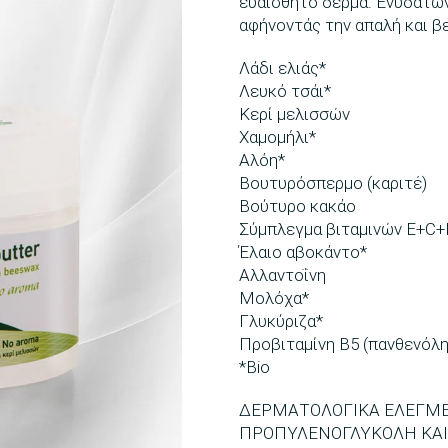
ευαίσθητο δέρμα. Ενυδατώνε
αφήνοντάς την απαλή και β
Λάδι ελιάς*
Λευκό τσάι*
Κερί μελισσών
Χαμομήλι*
Αλόη*
Βουτυρόσπερμο (καριτέ)
Βούτυρο κακάο
Σύμπλεγμα βιταμινών E+C+
Έλαιο αβοκάντο*
Αλλαντοΐνη
Μολόχα*
Γλυκύριζα*
Προβιταμίνη B5 (πανθενόλη
*Bio
ΔΕΡΜΑΤΟΛΟΓΙΚΑ ΕΛΕΓΜΕΝ
ΠΡΟΠΥΛΕΝΟΓΛΥΚΟΛΗ ΚΑΙ