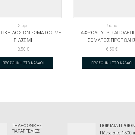
Σώμα
Σώμα
ΤΙΚΉ ΛΟΣΙΌΝ ΣΏΜΑΤΟΣ ΜΕ
ΑΦΡΌΛΟΥΤΡΟ ΑΠΟΛΈΠΙ
ΓΙΑΣΕΜΊ
ΣΏΜΑΤΟΣ ΠΡΌΠΟΛΗ
8,50
€
6,50
€
ΠΡΟΣΘΉΚΗ ΣΤΟ ΚΑΛΆΘΙ
ΠΡΟΣΘΉΚΗ ΣΤΟ ΚΑΛΆΘΙ
ΤΗΛΕΦΩΝΙΚΈΣ
ΠΟΙΚΙΛΊΑ ΠΡΟΪΌ
ΠΑΡΑΓΓΕΛΊΕΣ
Πάνω από 1500 π