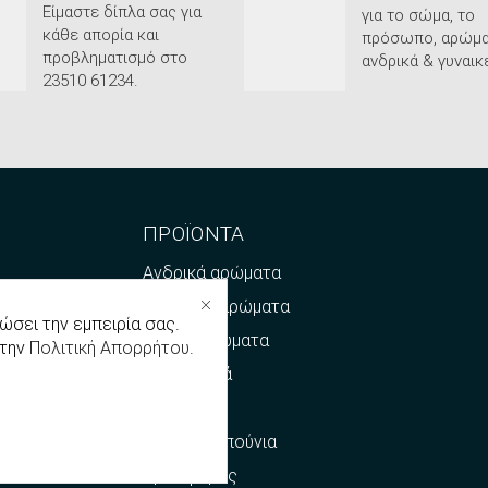
Είμαστε δίπλα σας για
για το σώμα, το
κάθε απορία και
πρόσωπο, αρώμα
προβληματισμό στο
ανδρικά & γυναικε
23510 61234.
ΠΡΟΪΟΝΤΑ
ς
Ανδρικά αρώματα
ής
Γυναικεία αρώματα
ώσει την εμπειρία σας.
ής
Unisex Αρώματα
 την
Πολιτική Απορρήτου
.
αραγγελίας
Καλλυντικά
Έλαια
του
Φυσικά Σαπούνια
Προσφορές