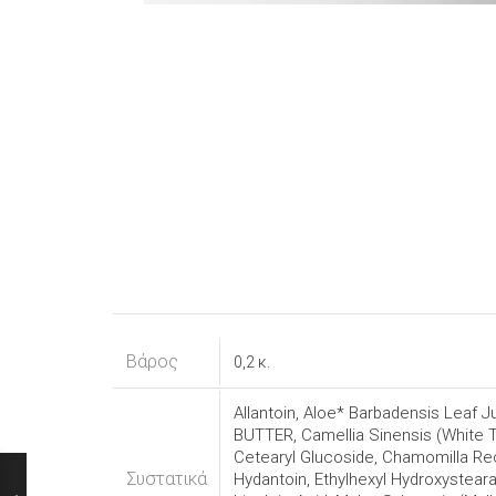
Βάρος
0,2 κ.
Allantoin, Aloe* Barbadensis Leaf
BUTTER, Camellia Sinensis (White T
Cetearyl Glucoside, Chamomilla Rec
Συστατικά
Hydantoin, Ethylhexyl Hydroxystearat