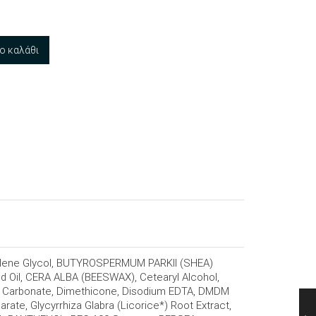
ο καλάθι
utylene Glycol, BUTYROSPERMUM PARKII (SHEA)
d Oil, CERA ALBA (BEESWAX), Cetearyl Alcohol,
xyl Carbonate, Dimethicone, Disodium EDTA, DMDM
arate, Glycyrrhiza Glabra (Licorice*) Root Extract,