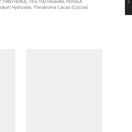
IL*, PANTHENOL, PEG-100 Stearate, PERSEA
dium Hydroxide, Theobroma Cacao (Cocoa)