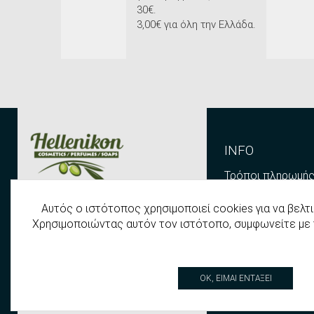
30€.
3,00€ για όλη την Ελλάδα.
INFO
Τρόποι πληρωμή
Τρόποι αποστολ
Αυτός ο ιστότοπος χρησιμοποιεί cookies για να βελτι
Hellenikon
Τρόποι Επιστροφ
Χρησιμοποιώντας αυτόν τον ιστότοπο, συμφωνείτε με
Αγίου Νικολάου 3
Παρακολούθηση Π
Παραλία, 60100, Κατερίνη
Όροι χρήσης
Τηλ.: +30 23510 61234
OK, ΕΊΜΑΙ ΕΝΤΆΞΕΙ
Πολιτική Απορρή
Email: info@e-hellenikon.com