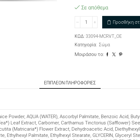
Σε απόθεμα
Κρέμα
Προσθήκη στ
σώματος
No
ΚΩΔ:
33094-MCRVT_OE
Αroma
ποσότητα
Κατηγορία:
Σώμα
Μοιράσου το:
ΕΠΙΠΛΈΟΝ ΠΛΗΡΟΦΟΡΊΕΣ
 Juice Powder, AQUA (WATER), Ascorbyl Palmitate, Benzoic Acid, B
ea*) Leaf Extract, Carbomer, Carthamus Tinctorius (Safflower) See
utita (Matricaria*) Flower Extract, Dehydroacetic Acid, Diethylhe
e, Ethylhexyl Palmitate, Ethylhexyl Stearate, GLYCERIN, Glyceryl Ste