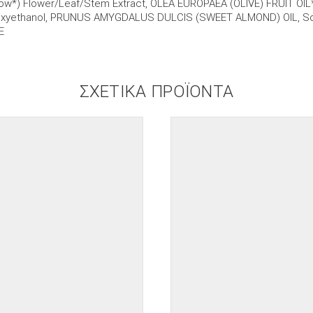
Mallow*) Flower/Leaf/Stem Extract, OLEA EUROPAEA (OLIVE) FRUIT O
oxyethanol, PRUNUS AMYGDALUS DULCIS (SWEET ALMOND) OIL, So
E
ΣΧΕΤΙΚΆ ΠΡΟΪΌΝΤΑ