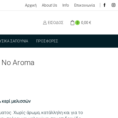
Αρχική
About Us
Info
Επικοινωνία
ΕΊΣΟΔΟΣ
0,00
€
0
ΥΣΙΚΆ ΣΑΠΟΎΝΙΑ
ΠΡΟΣΦΟΡΈΣ
 No Αroma
& κερί μελισσών
ματος. Χωρίς άρωμα, κατάλληλη και για το