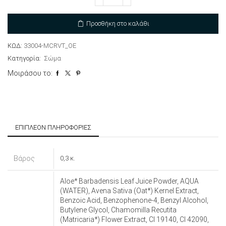
χεριών
ποσότητα
Προσθήκη στο καλάθι
ΚΩΔ:
33004-MCRVT_OE
Κατηγορία:
Σώμα
Μοιράσου το:
ΕΠΙΠΛΈΟΝ ΠΛΗΡΟΦΟΡΊΕΣ
Βάρος
0,3 κ.
Aloe* Barbadensis Leaf Juice Powder, AQUA
(WATER), Avena Sativa (Oat*) Kernel Extract,
Benzoic Acid, Benzophenone-4, Benzyl Alcohol,
Butylene Glycol, Chamomilla Recutita
(Matricaria*) Flower Extract, CI 19140, CI 42090,