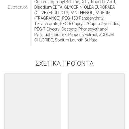
Cocamidopropyl Betaine, Dehydroacetic Acid,
Συστατικά
Disodium EDTA, GLYCERIN, OLEA EUROPAEA
(OLIVE) FRUIT OIL*, PANTHENOL, PARFUM
(FRAGRANCE), PEG-150 Pentaerythrityl
Tetrastearate, PEG-6 Caprylic/Capric Glycerides,
PEG-7 Glyceryl Cocoate, Phenoxyethanol,
Polyquaternium-7, Propolis Extract, SODIUM
CHLORIDE, Sodium Laureth Sulfate
ΣΧΕΤΙΚΆ ΠΡΟΪΌΝΤΑ