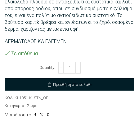
ελαιόλαδο πλούσιο σε αντιοξειδωτικά συστατικά και λάδι
από σπόρους ροδιού, όπου σε συνδυασμό με το εκχύλισμα
του, είναι ένα πολύτιμο αντιοξειδωτικό συστατικό. Το
βούτυρο καριτέ θρέφει και ενυδατώνει το ξηρό, σκασμένο
δέρμα, χαρίζοντας μεταξένια υφή.
ΔΕΡΜΑΤΟΛΟΓΙΚΑ ΕΛΕΓΜΕΝΗ
Σε απόθεμα
Κρέμα
χεριών
&
σώματος
Προσθήκη στο καλάθι
αντιοξειδωτική
με
εκχύλισμα
ΚΩΔ:
KL1051-KLSTN_OE
ρόδι
Κατηγορία:
Σώμα
ποσότητα
Μοιράσου το: