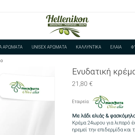
ΊΑ ΑΡΏΜΑΤΑ
UNISEX ΑΡΏΜΑΤΑ
ΚΑΛΛΥΝΤΙΚΆ
ΈΛΑΙΑ
Φ
πο
Ενυδατική κρέμ
21,80
€
Εταιρεία:
Με λάδι ελιάς & φασκόμηλ
Κρέμα 24ωρου για λιπαρό έ
ηρεμεί την επιδερμίδα και