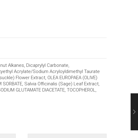
ut Alkanes, Dicaprylyl Carbonate,
ethyl Acrylate/Sodium Acryloyldimethyl Taurate
ysuckle) Flower Extract, OLEA EUROPAEA (OLIVE)
ORBATE, Salvia Officinalis (Sage) Leaf Extract,
TRASODIUM GLUTAMATE DIACETATE, TOCOPHEROL,