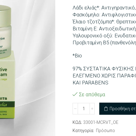
Λάδι ελιάς*: Αντιγηραντικό
Φασκόμηλο: Αντιφλογιστικ
Έλαιο τζοτζόμπα*: Θρεπτικ
Βιταμίνη Ε: Αντιοξειδωτική
Υαλουρονικό οξύ: Ενυδατικ
Προβιταμίνη B5 (πανθενόλη
*Bio
97% ΣΥΣΤΑΤΙΚΑ ΦΥΣΙΚΗ
ΕΛΕΓΜΕΝΟ ΧΩΡΙΣ ΠΑΡΑΦΙ
ΚΑΙ PARABENS
Σε απόθεμα
Ενυδατική
Προσθήκη στ
κρέμα
ποσότητα
ΚΩΔ:
33001-MCRVT_OE
Κατηγορία:
Πρόσωπο