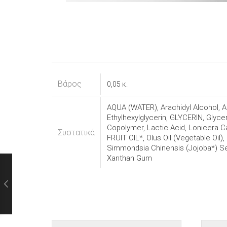
Βάρος
0,05 κ.
AQUA (WATER), Arachidyl Alcohol, A
Ethylhexylglycerin, GLYCERIN, Gly
Copolymer, Lactic Acid, Lonicera C
Συστατικά
FRUIT OIL*, Olus Oil (Vegetable Oi
Simmondsia Chinensis (Jojoba*) 
Xanthan Gum