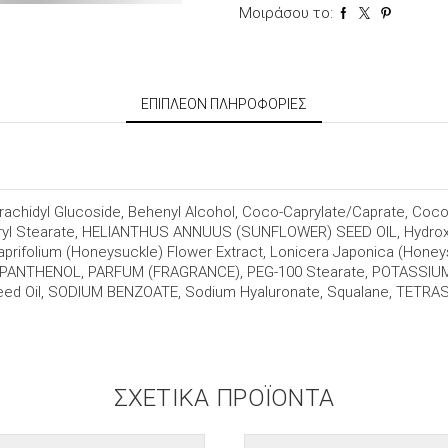
Μοιράσου το:
ΕΠΙΠΛΈΟΝ ΠΛΗΡΟΦΟΡΊΕΣ
rachidyl Glucoside, Behenyl Alcohol, Coco-Caprylate/Caprate, Cocon
ceryl Stearate, HELIANTHUS ANNUUS (SUNFLOWER) SEED OIL, Hydroxy
aprifolium (Honeysuckle) Flower Extract, Lonicera Japonica (Hone
l), PANTHENOL, PARFUM (FRAGRANCE), PEG-100 Stearate, POTASSIUM S
Seed Oil, SODIUM BENZOATE, Sodium Hyaluronate, Squalane, TE
ΣΧΕΤΙΚΆ ΠΡΟΪΌΝΤΑ