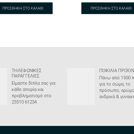
ΠΡΟΣΘΉΚΗ ΣΤΟ ΚΑΛΆΘΙ
ΠΡΟΣΘΉΚΗ ΣΤΟ ΚΑΛΆΘΙ
ΤΗΛΕΦΩΝΙΚΈΣ
ΠΟΙΚΙΛΊΑ ΠΡΟΪΌ
ΠΑΡΑΓΓΕΛΊΕΣ
Πάνω από 1500 π
Είμαστε δίπλα σας για
για το σώμα, το
κάθε απορία και
πρόσωπο, αρώμα
προβληματισμό στο
ανδρικά & γυναικε
23510 61234.