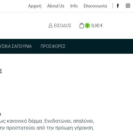
Αρχική
About Us
Info
Επικοινωνία
ΕΊΣΟΔΟΣ
0,00
€
0
ΥΣΙΚΆ ΣΑΠΟΎΝΙΑ
ΠΡΟΣΦΟΡΈΣ
α
ο
ως κανονικό δέρμα. Ενυδατώνει, απαλύνει,
 την προστατεύει από την πρόωρη γήρανση.