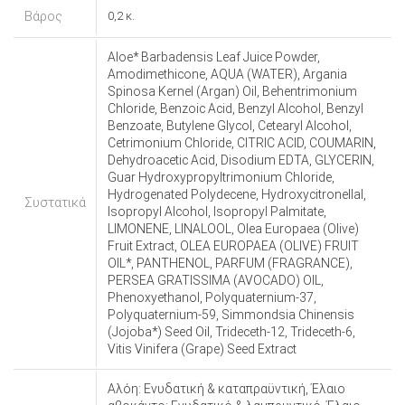
Βάρος
0,2 κ.
Aloe* Barbadensis Leaf Juice Powder,
Amodimethicone, AQUA (WATER), Argania
Spinosa Kernel (Argan) Oil, Behentrimonium
Chloride, Benzoic Acid, Benzyl Alcohol, Benzyl
Benzoate, Butylene Glycol, Cetearyl Alcohol,
Cetrimonium Chloride, CITRIC ACID, COUMARIN,
Dehydroacetic Acid, Disodium EDTA, GLYCERIN,
Guar Hydroxypropyltrimonium Chloride,
Hydrogenated Polydecene, Hydroxycitronellal,
Συστατικά
Isopropyl Alcohol, Isopropyl Palmitate,
LIMONENE, LINALOOL, Olea Europaea (Olive)
Fruit Extract, OLEA EUROPAEA (OLIVE) FRUIT
OIL*, PANTHENOL, PARFUM (FRAGRANCE),
PERSEA GRATISSIMA (AVOCADO) OIL,
Phenoxyethanol, Polyquaternium-37,
Polyquaternium-59, Simmondsia Chinensis
(Jojoba*) Seed Oil, Trideceth-12, Trideceth-6,
Vitis Vinifera (Grape) Seed Extract
Αλόη: Ενυδατική & καταπραϋντική, Έλαιο