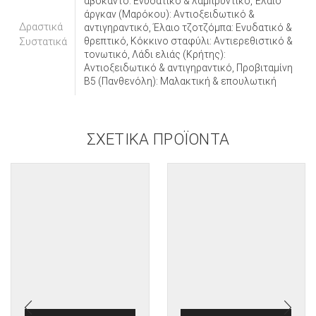
αβοκάντο: Ενυδατικό & λαμπρυντικό, Έλαιο
άργκαν (Μαρόκου): Αντιοξειδωτικό &
Δραστικά
αντιγηραντικό, Έλαιο τζοτζόμπα: Ενυδατικό &
Συστατικά
θρεπτικό, Κόκκινο σταφύλι: Αντιερεθιστικό &
τονωτικό, Λάδι ελιάς (Κρήτης):
Αντιοξειδωτικό & αντιγηραντικό, Προβιταμίνη
Β5 (Πανθενόλη): Μαλακτική & επουλωτική
ΣΧΕΤΙΚΆ ΠΡΟΪΌΝΤΑ