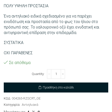
ΠΟΛΥ ΥΨΗΛΗ ΠΡΟΣΤΑΣΙΑ
Ένα αντηλιακό ειδικά σχεδιασμένο για να παρέχει
ενυδάτωση και προστασία από το φως του ήλιου στο
πρόσωπό σας. Το υαλουρονικό οξύ έχει ενυδατική και
αντιγηραντική επίδραση στην επιδερμίδα.
ΣΥΣΤΑΤΙΚΑ
ΟΧΙ ΠΑΡΑΒΕΝΕΣ
Σε απόθεμα
Αντηλιακή
κρέμα
προσώπου
SPF
Προσθήκη στο καλάθι
50+
ποσότητα
ΚΩΔ:
004265-RZSCRT_OE
Κατηγορία:
Αντιηλιακά
Μοιράσου το: