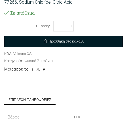
77266, Sodium Chloride, Citric Acid
Σε απόθεμα
Σαπούνι
Ελαιόλαδου
-
Volcano
Προσθήκη στο καλάθι
ποσότητα
ΚΩΔ:
Volcano OS
Κατηγορία:
Φυσικά Σαπούνια
Μοιράσου το:
ΕΠΙΠΛΈΟΝ ΠΛΗΡΟΦΟΡΊΕΣ
Βάρος
0,1 κ.